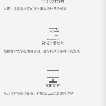
业务统计分析
向用户提供多维度的业务报表统计及分析等
灵活计费功能
根据客户需求提供流量池、生命周期等多种计费方式
实时监控
后台可实时监控设备运行情况以及流量消耗情况