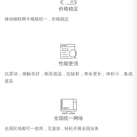
价格稳定
移动物联网卡规格统一，价格稳定
性能更强
抗震动，接触良好，耐高低温，抗辐射，寿命更长，体积小，集成
度高
全国统一网络
全国区域都可一使用，无漫游，轻松开展全国业务