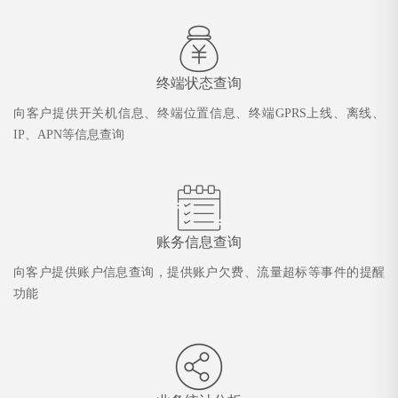
终端状态查询
向客户提供开关机信息、终端位置信息、终端GPRS上线、离线、
IP、APN等信息查询
账务信息查询
向客户提供账户信息查询，提供账户欠费、流量超标等事件的提醒
功能