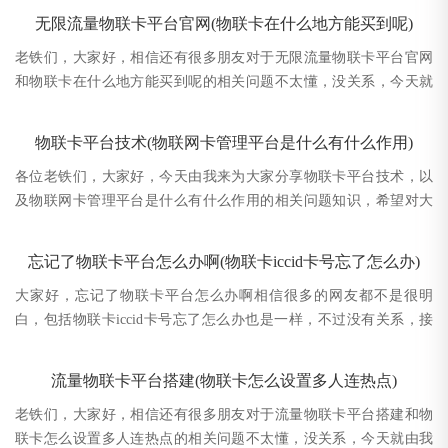
无限流量物联卡平台官网(物联卡在什么地方能买到呢)
老铁们，大家好，相信还有很多朋友对于无限流量物联卡平台官网
和物联卡在什么地方能买到呢的相关问题不太懂，没关系，今天就
由我来为大家分享分享无限流量物联卡平台官网以
物联卡平台技术(物联网卡管理平台是什么有什么作用)
各位老铁们，大家好，今天由我来为大家分享物联卡平台技术，以
及物联网卡管理平台是什么有什么作用的相关问题知识，希望对大
家有所帮助。如果可以帮助到大家，还望关注收藏
忘记了物联卡平台怎么办啊(物联卡iccid卡号忘了怎么办)
大家好，忘记了物联卡平台怎么办啊相信很多的网友都不是很明
白，包括物联卡iccid卡号忘了怎么办也是一样，不过没有关系，接
下来就来为大家分享关于忘记了物联卡平台怎
流量物联卡平台搭建(物联卡怎么设置多人连热点)
老铁们，大家好，相信还有很多朋友对于流量物联卡平台搭建和物
联卡怎么设置多人连热点的相关问题不太懂，没关系，今天就由我